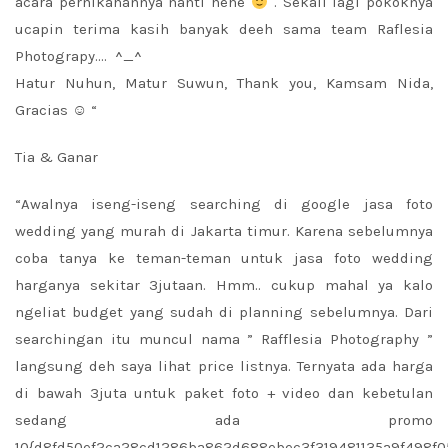
acara pernikahannya nanti hehe
. Sekali lagi pokoknya
ucapin terima kasih banyak deeh sama team Raflesia
Photograpy…. ^_^
Hatur Nuhun, Matur Suwun, Thank you, Kamsam Nida,
Gracias ☺ “
Tia & Ganar
“Awalnya iseng-iseng searching di google jasa foto
wedding yang murah di Jakarta timur. Karena sebelumnya
coba tanya ke teman-teman untuk jasa foto wedding
harganya sekitar 3jutaan. Hmm.. cukup mahal ya kalo
ngeliat budget yang sudah di planning sebelumnya. Dari
searchingan itu muncul nama ” Rafflesia Photography ”
langsung deh saya lihat price listnya. Ternyata ada harga
di bawah 3juta untuk paket foto + video dan kebetulan
sedang ada promo
10{d8fd50ef2ca28cd1286ba862d688ebec3f319481135a9f498f0