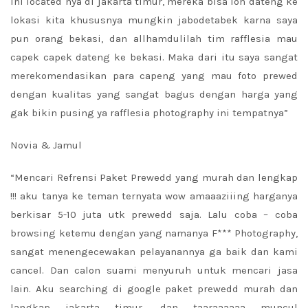
ini located nya di jakarta timur, mereka bisa loh dateng ke
lokasi kita khususnya mungkin jabodetabek karna saya
pun orang bekasi, dan allhamdulilah tim rafflesia mau
capek capek dateng ke bekasi. Maka dari itu saya sangat
merekomendasikan para capeng yang mau foto prewed
dengan kualitas yang sangat bagus dengan harga yang
gak bikin pusing ya rafflesia photography ini tempatnya”
Novia & Jamul
“Mencari Refrensi Paket Prewedd yang murah dan lengkap
!!! aku tanya ke teman ternyata wow amaaaziiing harganya
berkisar 5-10 juta utk prewedd saja. Lalu coba – coba
browsing ketemu dengan yang namanya F*** Photography,
sangat menengecewakan pelayanannya ga baik dan kami
cancel. Dan calon suami menyuruh untuk mencari jasa
lain. Aku searching di google paket prewedd murah dan
langkap jakarta timur, dan taaraaaaaa muncul