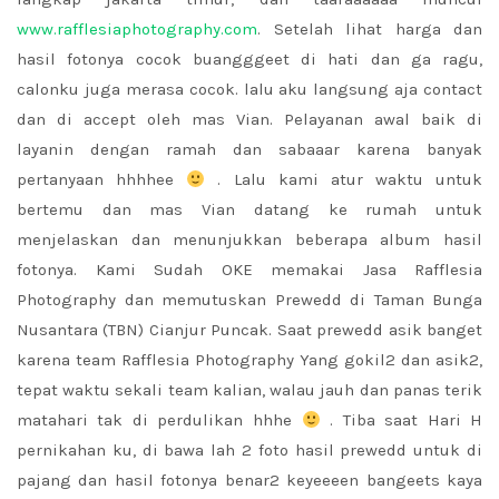
www.rafflesiaphotography.com
. Setelah lihat harga dan
hasil fotonya cocok buangggeet di hati dan ga ragu,
calonku juga merasa cocok. lalu aku langsung aja contact
dan di accept oleh mas Vian. Pelayanan awal baik di
layanin dengan ramah dan sabaaar karena banyak
pertanyaan hhhhee
. Lalu kami atur waktu untuk
bertemu dan mas Vian datang ke rumah untuk
menjelaskan dan menunjukkan beberapa album hasil
fotonya. Kami Sudah OKE memakai Jasa Rafflesia
Photography dan memutuskan Prewedd di Taman Bunga
Nusantara (TBN) Cianjur Puncak. Saat prewedd asik banget
karena team Rafflesia Photography Yang gokil2 dan asik2,
tepat waktu sekali team kalian, walau jauh dan panas terik
matahari tak di perdulikan hhhe
. Tiba saat Hari H
pernikahan ku, di bawa lah 2 foto hasil prewedd untuk di
pajang dan hasil fotonya benar2 keyeeeen bangeets kaya