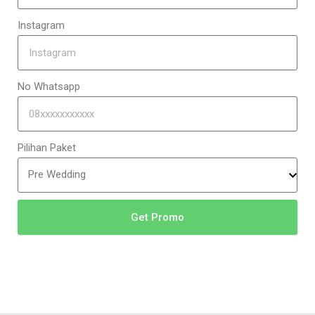
Instagram
No Whatsapp
Pilihan Paket
Get Promo