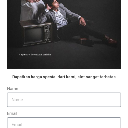
Dapatkan harga spesial dari kami, slot sangat terbatas
Name
Email